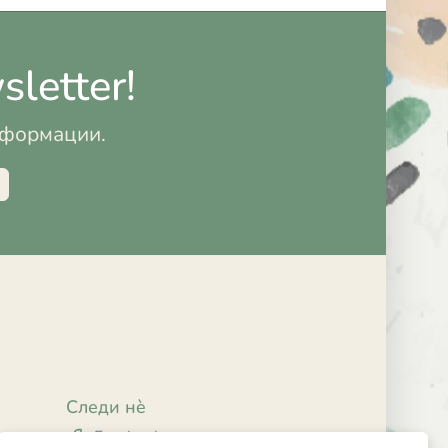
letter!
информации.
Следи нè
Facebook