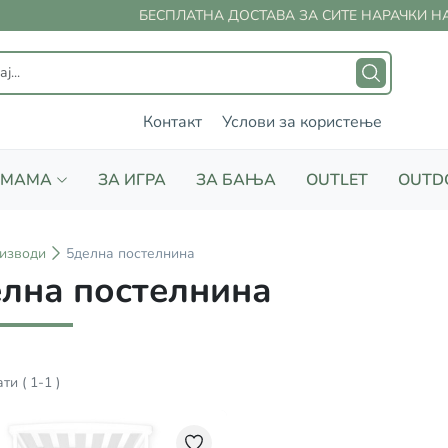
БЕСПЛАТНА ДОСТАВА ЗА СИТЕ НАРАЧКИ НАД
Контакт
Услови за користење
 МАМА
ЗА ИГРА
ЗА БАЊА
OUTLET
OUTD
изводи
5делна постелнина
лна постелнина
ати
(
1
-
1
)