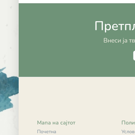
Претпл
Внеси ја т
Мапа на сајтот
Поли
Почетна
Услов