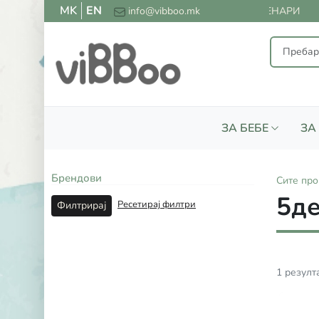
MK
EN
ЕСПЛАТНА ДОСТАВА ЗА СИТЕ НАРАЧКИ НАД 2000 ДЕНАРИ
info@vibboo.mk
ЗА БЕБЕ
ЗА
Брендови
Сите
про
5де
Ресетирај филтри
Филтрирај
1
резулт