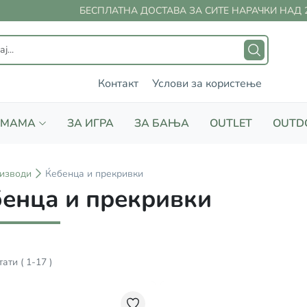
БЕСПЛАТНА ДОСТАВА ЗА СИТЕ НАРАЧКИ НАД 2000
Контакт
Услови за користење
 МАМА
ЗА ИГРА
ЗА БАЊА
OUTLET
OUTD
изводи
Ќебенца и прекривки
енца и прекривки
тати
(
1
-
17
)