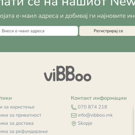
ати се на нашиот News
војата е-маил адреса и добивај ги најновите 
Регистрирај се
тики
Контакт информации
и за користење
070 874 218
ика за приватност
info@vibboo.mk
ика за достава
Skopje
ика за рефундирање