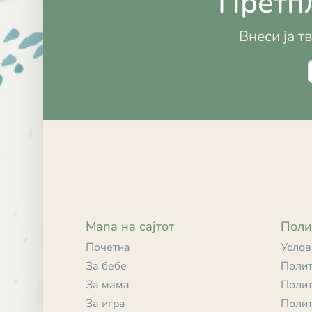
Претпл
Внеси ја т
Мапа на сајтот
Поли
Почетна
Услов
За бебе
Полит
За мама
Полит
За игра
Полит