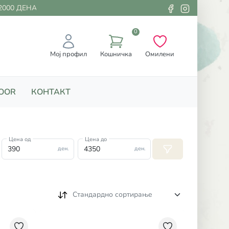
 ДЕНАРИ
0
Мој профил
Кошничка
Омилени
OOR
КОНТАКТ
Цена од
Цена до
ден.
ден.
Стандардно сортирање