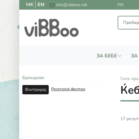
MK
EN
НА ДОСТАВА ЗА СИТЕ НАРАЧКИ НАД 2000 ДЕНАРИ
info@vibboo.mk
ЗА БЕБЕ
ЗА
Брендови
Сите
про
Ќеб
Ресетирај филтри
Филтрирај
17
резул