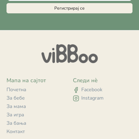
Регистрирај се
Мапа на сајтот
Следи нè
Почетна
Facebook
За бебе
Instagram
За мама
За игра
За бања
Контакт