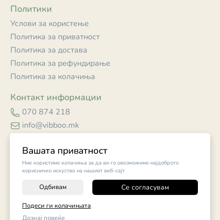
Политики
Услови за користење
Политика за приватност
Политика за достава
Политика за рефундирање
Политика за колачиња
Контакт информации
070 874 218
info@vibboo.mk
Skopje
Вашата приватност
Ние користиме колачиња за да ви го овозможиме најдоброто
корисничко искуство на нашиот веб-сајт
Одбивам
Се согласувам
Подеси ги колачињата
©
2026
Vendor x
Vibboo
Поставки за колачиња
|
Пријави проблем
Дознај повеќе