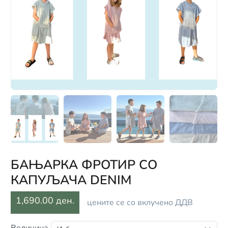
БАЊАРКА ФРОТИР СО
КАПУЉАЧА DENIM
1,690.00 ден.
цените се со вклучено ДДВ
Величина