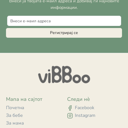
Внеси ја твојата е-маил адреса и добивај ги најновите
информации.
Регистрирај се
Мапа на сајтот
Следи нè
Почетна
Facebook
За бебе
Instagram
За мама