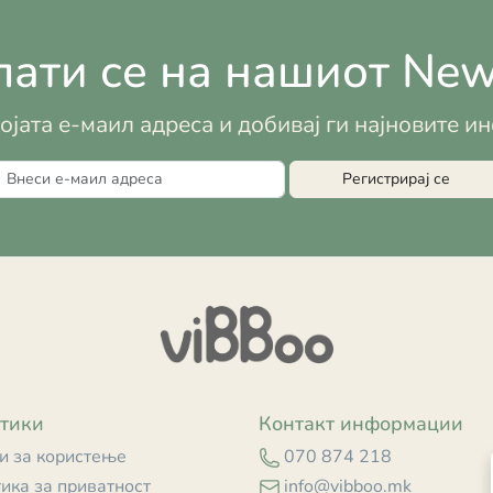
ати се на нашиот News
војата е-маил адреса и добивај ги најновите 
Регистрирај се
тики
Контакт информации
и за користење
070 874 218
ика за приватност
info@vibboo.mk