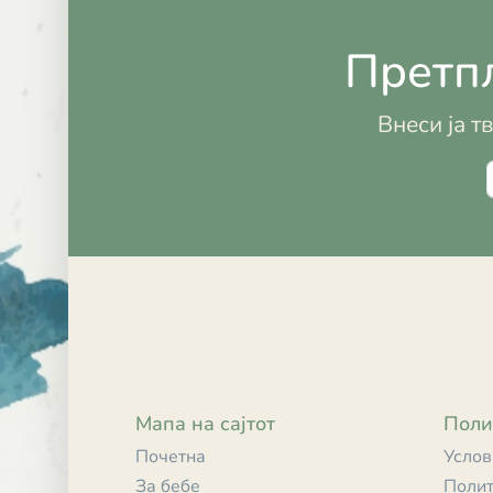
Претпл
Внеси ја т
Мапа на сајтот
Поли
Почетна
Услов
За бебе
Полит