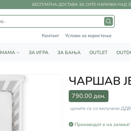
БЕСПЛАТНА ДОСТАВА ЗА СИТЕ НАРАЧКИ НАД 20
Контакт
Услови за користење
 МАМА
ЗА ИГРА
ЗА БАЊА
OUTLET
OUTD
ЧАРШАВ J
790.00 ден.
цените се со вклучено ДДВ
Производот е на залиха!