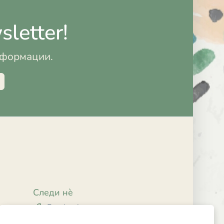
letter!
информации.
Следи нè
Facebook
Instagram