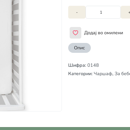
-
Додај во омилени
Опис
Шифра
:
0148
Категории
:
Чаршаф
,
За беб