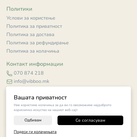
Политики
Услови за користење
Политика за приватност
Политика за достава
Политика за рефундирање
Политика за колачиња
Контакт информации
070 874 218
info@vibboo.mk
Skopje
Вашата приватност
Ние користиме колачиња за да ви го овозможиме најдоброто
корисничко искуство на нашиот веб-сајт
Одбивам
Се согласувам
-
+
©
2026
Vendor x
Vibboo
Подеси ги колачињата