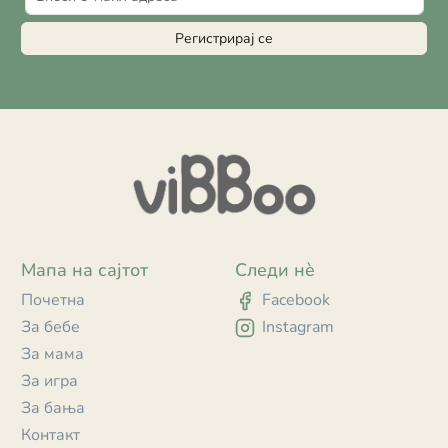
Регистрирај се
Мапа на сајтот
Следи нè
Почетна
Facebook
За бебе
Instagram
За мама
За игра
За бања
Контакт