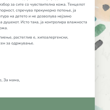
избор за сите со чувствителна кожа. Тенцелот
порност, спречува прекумерно потење, ја
тура на детето и не дозволува нејзино
а душекот. Исто така, ја контролира влажноста
ожа.
иење, растеглив е, хипоалергенски,
сен за одржување.
е
,
За мама
,