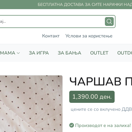
БЕСПЛАТНА ДОСТАВА ЗА СИТЕ НАРАЧКИ НАД 2
Контакт
Услови за користење
 МАМА
ЗА ИГРА
ЗА БАЊА
OUTLET
OUTD
ЧАРШАВ П
1,390.00 ден.
цените се со вклучено ДДВ
Производот е на залиха!