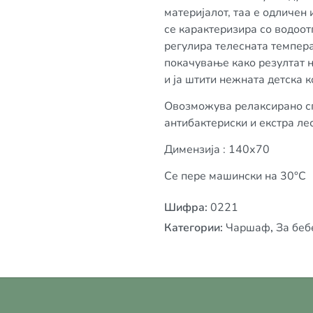
материјалот, таа е одличен 
се карактеризира со водоот
регулира телесната темпера
покачување како резултат н
и ја штити нежната детска к
Овозможува релаксирано сп
антибактериски и екстра ле
Димензија : 140х70
Се пере машински на 30°C
Шифра
:
0221
Категории
:
Чаршаф
,
За беб