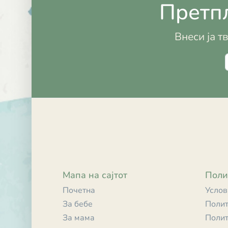
Претпл
Внеси ја т
Мапа на сајтот
Поли
Почетна
Услов
За бебе
Полит
За мама
Полит