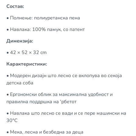
Состав:
• Полнење: полиуретанска пена
• Навлака: 100% памук, со патент
Димензија:
• 42 × 52 × 32 cm
Карактеристики:
• Модерен дизајн што лесно се вклопува во секоја
детска соба
• Ергономски облик за максимална удобност и
правилна поддршка на 'рбетот
• Навлака што лесно се вади и се пере машински на
30°C
• Мека, лесна и безбедна за деца