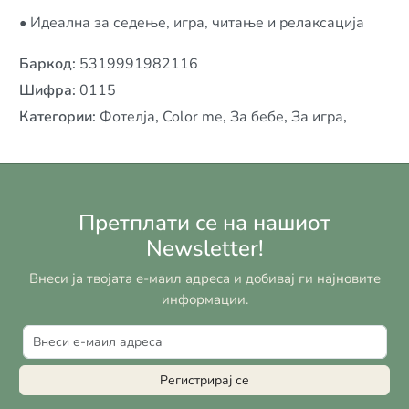
• Идеална за седење, игра, читање и релаксација
Баркод
:
5319991982116
Шифра
:
0115
Категории
:
Фотелја
,
Color me
,
За бебе
,
За игра
,
Претплати се на нашиот
Newsletter!
Внеси ја твојата е-маил адреса и добивај ги најновите
информации.
Регистрирај се