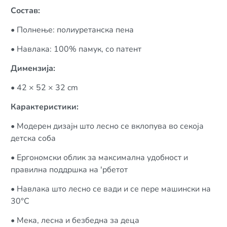
Состав:
• Полнење: полиуретанска пена
• Навлака: 100% памук, со патент
Димензија:
• 42 × 52 × 32 cm
Карактеристики:
• Модерен дизајн што лесно се вклопува во секоја
детска соба
• Ергономски облик за максимална удобност и
правилна поддршка на 'рбетот
• Навлака што лесно се вади и се пере машински на
30°C
• Мека, лесна и безбедна за деца