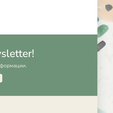
letter!
информации.