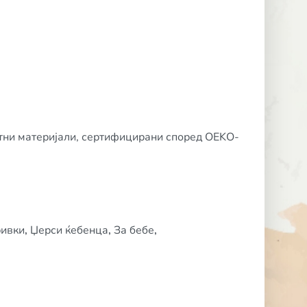
атни материјали, сертифицирани според OEKO-
ривки
,
Џерси ќебенца
,
За бебе
,