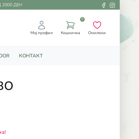
2000 ДЕНАРИ
0
Мој профил
Кошничка
Омилени
OOR
КОНТАКТ
BO
ха!