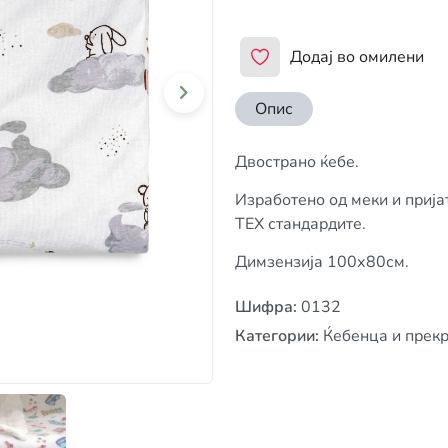
Додај во омилени
Опис
Двострано ќебе.
Изработено од меки и приј
TEX стандардите.
Димзензија 100х80см.
Шифра
:
0132
Категории
:
Ќебенца и прек