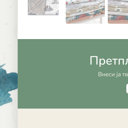
Претпл
Внеси ја т