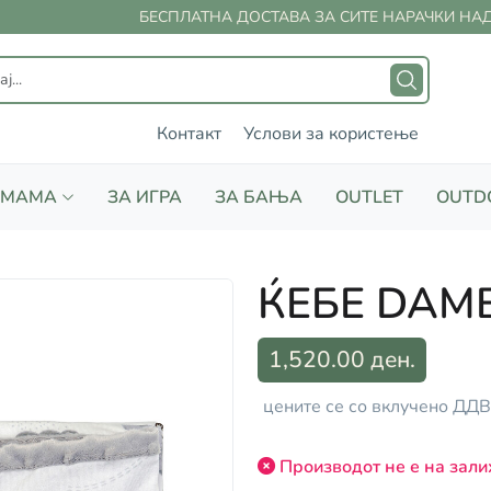
БЕСПЛАТНА ДОСТАВА ЗА СИТЕ НАРАЧКИ НАД 
Контакт
Услови за користење
 МАМА
ЗА ИГРА
ЗА БАЊА
OUTLET
OUTD
ЌЕБЕ DAM
1,520.00 ден.
цените се со вклучено ДДВ
Производот не е на зали