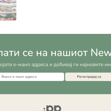
ати се на нашиот News
војата е-маил адреса и добивај ги најновите 
Регистрирај се