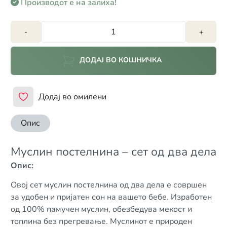
Производот е на залиха!
-
+
ДОДАЈ ВО КОШНИЧКА
Додај во омилени
Опис
Муслин постелнина – сет од два дела
Опис:
Овој сет муслин постелнина од два дела е совршен
за удобен и пријатен сон на вашето бебе. Изработен
од 100% памучен муслин, обезбедува мекост и
топлина без прегревање. Муслинот е природен