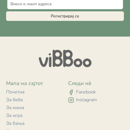
Регистрирај се
Мапа на сајтот
Следи нè
Почетна
Facebook
За бебе
Instagram
За мама
За игра
За бања