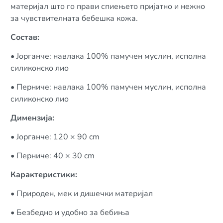
материјал што го прави спиењето пријатно и нежно
за чувствителната бебешка кожа.
Состав:
• Јорганче: навлака 100% памучен муслин, исполна
силиконско лио
• Перниче: навлака 100% памучен муслин, исполна
силиконско лио
Димензија:
• Јорганче: 120 × 90 cm
• Перниче: 40 × 30 cm
Карактеристики:
• Природен, мек и дишечки материјал
• Безбедно и удобно за бебиња