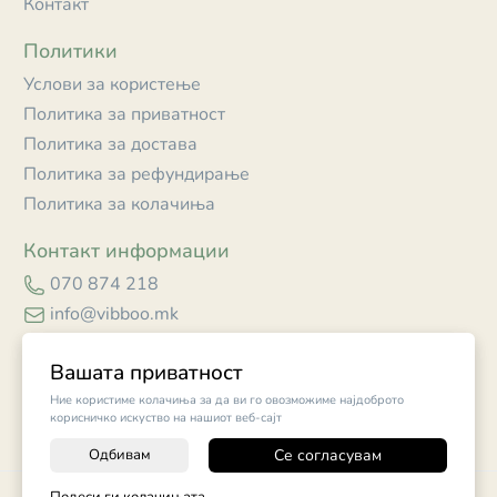
Контакт
Политики
Услови за користење
Политика за приватност
Политика за достава
Политика за рефундирање
Политика за колачиња
Контакт информации
070 874 218
info@vibboo.mk
Skopje
Вашата приватност
Ние користиме колачиња за да ви го овозможиме најдоброто
корисничко искуство на нашиот веб-сајт
Одбивам
Се согласувам
-
+
©
2026
Vendor x
Vibboo