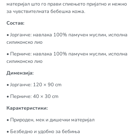
материјал што го прави спиењето пријатно и нежно
за чувствителната бебешка кожа.
Состав:
• Јорганче: навлака 100% памучен муслин, исполна
силиконско лио
• Перниче: навлака 100% памучен муслин, исполна
силиконско лио
Димензија:
• Јорганче: 120 × 90 cm
• Перниче: 40 × 30 cm
Карактеристики:
• Природен, мек и дишечки материјал
• Безбедно и удобно за бебиња