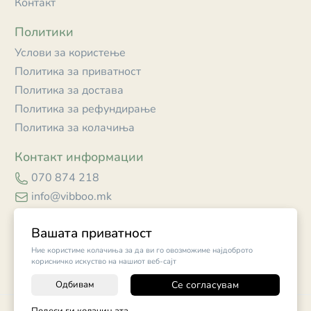
Контакт
Политики
Услови за користење
Политика за приватност
Политика за достава
Политика за рефундирање
Политика за колачиња
Контакт информации
070 874 218
info@vibboo.mk
Skopje
Вашата приватност
Ние користиме колачиња за да ви го овозможиме најдоброто
корисничко искуство на нашиот веб-сајт
Одбивам
Се согласувам
-
+
©
2026
Vendor x
Vibboo