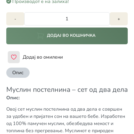
Производот е на залиха!
-
+
ДОДАЈ ВО КОШНИЧКА
Додај во омилени
Опис
Муслин постелнина – сет од два дела
Опис:
Овој сет муслин постелнина од два дела е совршен
за удобен и пријатен сон на вашето бебе. Изработен
од 100% памучен муслин, обезбедува мекост и
топлина без прегревање. Муслинот е природен