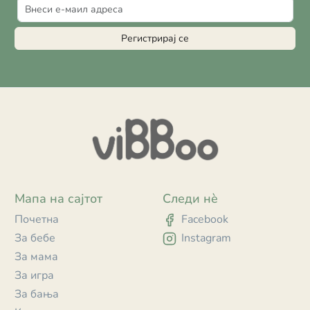
Регистрирај се
Мапа на сајтот
Следи нè
Почетна
Facebook
За бебе
Instagram
За мама
За игра
За бања