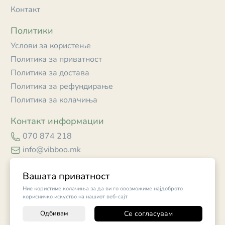
Контакт
Политики
Услови за користење
Политика за приватност
Политика за достава
Политика за рефундирање
Политика за колачиња
Контакт информации
070 874 218
info@vibboo.mk
Skopje
Вашата приватност
Ние користиме колачиња за да ви го овозможиме најдоброто
корисничко искуство на нашиот веб-сајт
Одбивам
Се согласувам
-
+