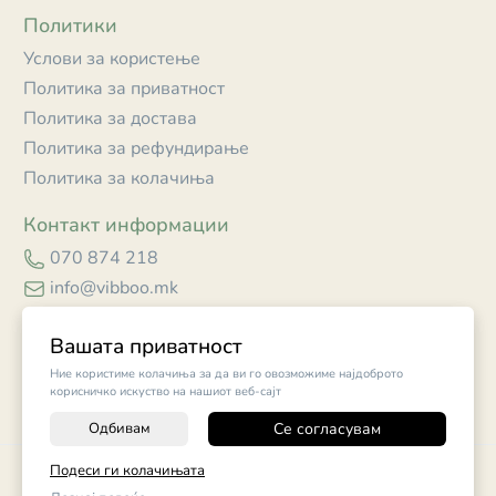
Политики
Услови за користење
Политика за приватност
Политика за достава
Политика за рефундирање
Политика за колачиња
Контакт информации
070 874 218
info@vibboo.mk
Skopje
Вашата приватност
Ние користиме колачиња за да ви го овозможиме најдоброто
корисничко искуство на нашиот веб-сајт
Одбивам
Се согласувам
-
+
©
2026
Vendor x
Vibboo
Подеси ги колачињата
Поставки за колачиња
|
Пријави проблем