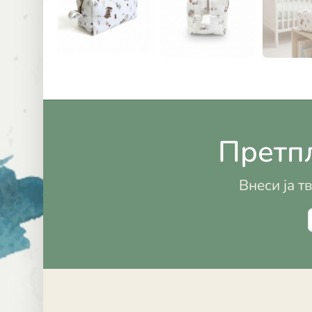
Претпл
Внеси ја т