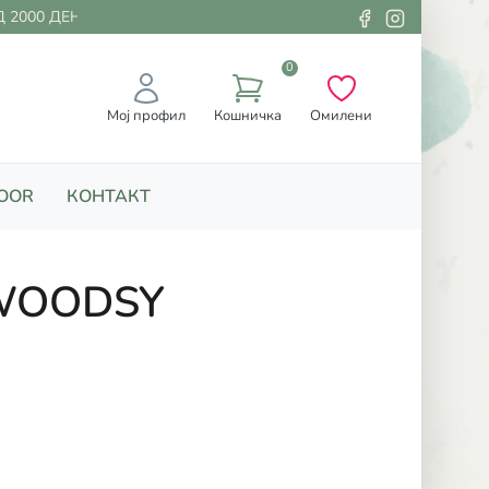
2000 ДЕНАРИ
0
Мој профил
Кошничка
Омилени
OOR
КОНТАКТ
WOODSY