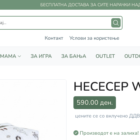
БЕСПЛАТНА ДОСТАВА ЗА СИТЕ НАРАЧКИ НАД 
Контакт
Услови за користење
 МАМА
ЗА ИГРА
ЗА БАЊА
OUTLET
OUTD
НЕСЕСЕР 
590.00 ден.
цените се со вклучено ДДВ
Производот е на залиха!