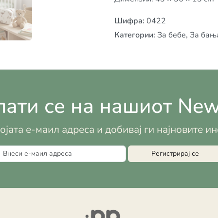
Шифра
:
0422
Категории
:
За бебе
,
За бањ
ати се на нашиот News
војата е-маил адреса и добивај ги најновите 
Регистрирај се