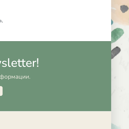
а
,
letter!
информации.