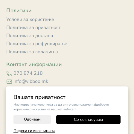
Политики
Услови за користење
Политика за приватност
Политика за достава
Политика за рефундирање
Политика за колачиња
Контакт информации
070 874 218
info@vibboo.mk
Skopje
Вашата приватност
Ние користиме колачиња за да ви го овозможиме најдоброто
корисничко искуство на нашиот веб-сајт
Одбивам
Се согласувам
©
2026
Vendor x
Vibboo
Подеси ги колачињата