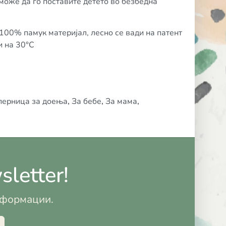
оже да го поставите детето во безбедна
100% памук материјал, лесно се вади на патент
и на 30°C
перница за доења
,
За бебе
,
За мама
,
letter!
информации.