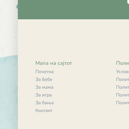
Мапа на сајтот
Поли
Почетна
Услов
За бебе
Полит
За мама
Полит
За игра
Полит
За бања
Полит
Контакт