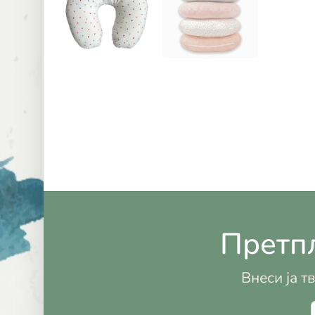
Претпл
Внеси ја т