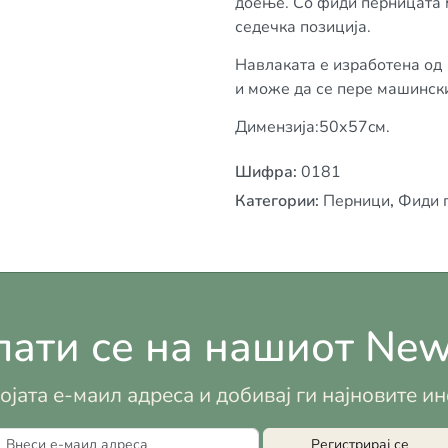
доење. Со фиди перницата м
седечка позиција.
Навлаката е изработена од 
и може да се пере машинск
Димензија:50х57cм.
Шифра
:
0181
Категории
:
Перници
,
Фиди 
ати се на нашиот News
војата е-маил адреса и добивај ги најновите 
Регистрирај се