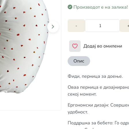
Производот е на залиха!
-
Додај во омилени
Опис
Фиди, перница за доење.
Оваа перница е дизајнирана
секој момент.
Ергономски дизајн: Соврше
удобност.
Поддршка за бебето: Го одр