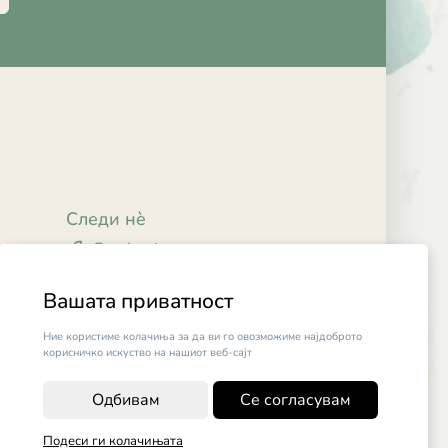
Следи нè
Facebook
Instagram
Вашата приватност
Ние користиме колачиња за да ви го овозможиме најдоброто
корисничко искуство на нашиот веб-сајт
Одбивам
Се согласувам
Подеси ги колачињата