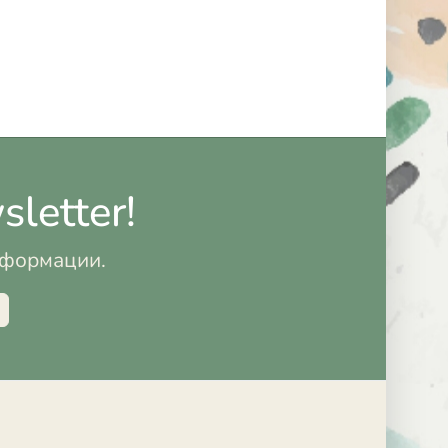
letter!
информации.