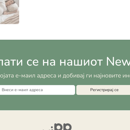
ати се на нашиот News
војата е-маил адреса и добивај ги најновите 
Регистрирај се