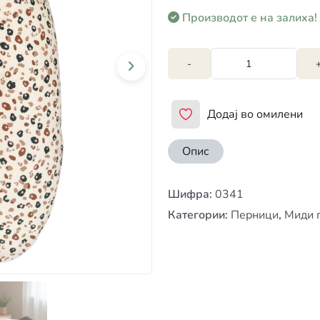
Производот е на залиха!
-
Додај во омилени
Опис
Шифра
:
0341
Категории
:
Перници
,
Миди 