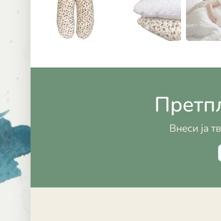
Претпл
Внеси ја т