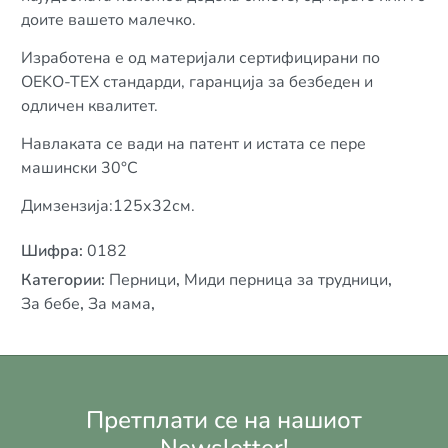
доите вашето малечко.
Изработена е од материјали сертифицирани по
OEKO-TEX стандарди, гаранција за безбеден и
одличен квалитет.
Навлаката се вади на патент и истата се пере
машински 30°C
Димзензија:125х32см.
Шифра
:
0182
Категории
:
Перници
,
Миди перница за трудници
,
За бебе
,
За мама
,
Претплати се на нашиот
Newsletter!