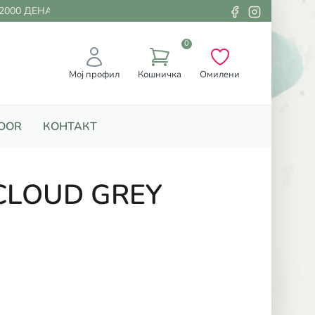
000 ДЕНАРИ
0
Мој профил
Кошничка
Омилени
OOR
КОНТАКТ
CLOUD GREY