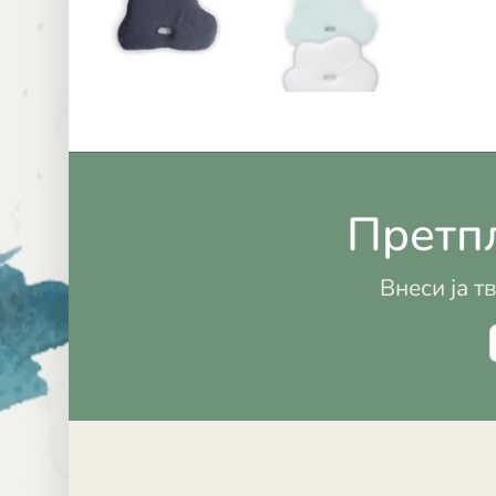
Претпл
Внеси ја т