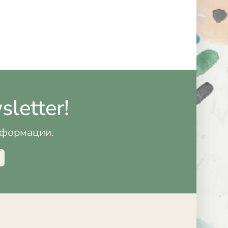
letter!
информации.