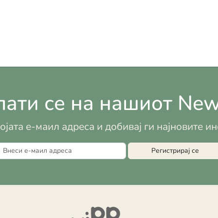
ати се на нашиот News
војата е-маил адреса и добивај ги најновите 
Регистрирај се