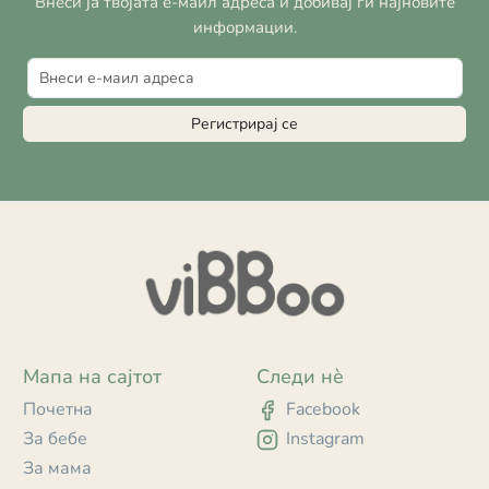
Внеси ја твојата е-маил адреса и добивај ги најновите
информации.
Регистрирај се
Мапа на сајтот
Следи нè
Почетна
Facebook
За бебе
Instagram
За мама