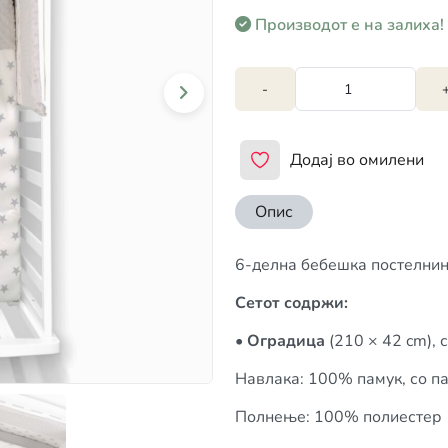
Производот е на залиха!
-
Додај во омилени
Опис
6-делна бебешка постелни
Сетот содржи:
•
Оградица
(210 × 42 cm), 
Навлака: 100% памук, со па
Полнење: 100% полиестер