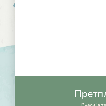
Претпл
Внеси ја т