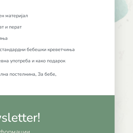
ен материјал
ат и перат
биња
 стандардни бебешки креветчиња
евна употреба и како подарок
лна постелнина
,
За бебе
,
letter!
информации.