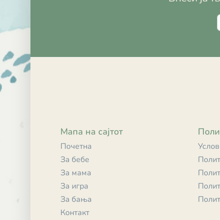
Мапа на сајтот
Поли
Почетна
Услов
За бебе
Полит
За мама
Полит
За игра
Полит
За бања
Полит
Контакт