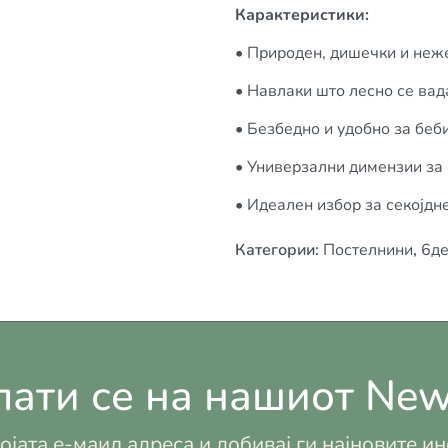
Карактеристики:
• Природен, дишечки и неж
• Навлаки што лесно се вад
• Безбедно и удобно за бе
• Универзални димензии за
• Идеален избор за секојдн
Категории
:
Постелнини
,
6де
ати се на нашиот News
војата е-маил адреса и добивај ги најновите 