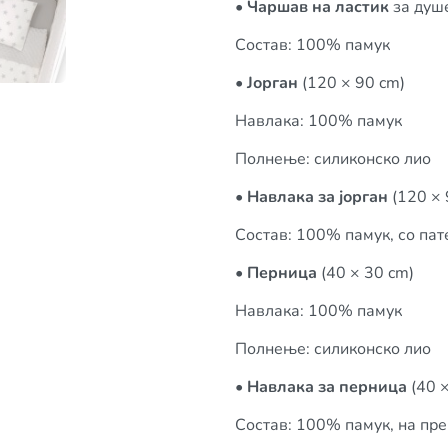
•
Чаршав на ластик
за душе
Состав: 100% памук
•
Јорган
(120 × 90 cm)
Навлака: 100% памук
Полнење: силиконско лио
•
Навлака за јорган
(120 × 
Состав: 100% памук, со пат
•
Перница
(40 × 30 cm)
Навлака: 100% памук
Полнење: силиконско лио
•
Навлака за перница
(40 ×
Состав: 100% памук, на пр