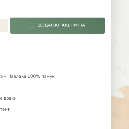
ДОДАЈ ВО КОШНИЧКА
+
на – Навлака 100% памук
со врвки
тент