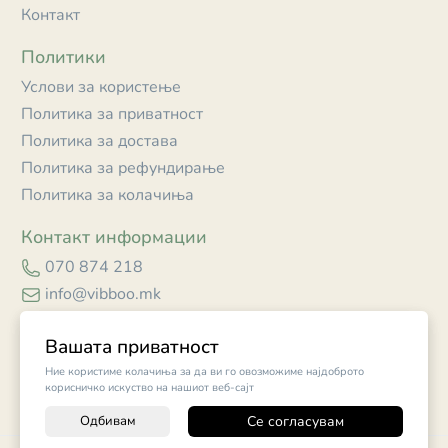
Контакт
Политики
Услови за користење
Политика за приватност
Политика за достава
Политика за рефундирање
Политика за колачиња
Контакт информации
070 874 218
info@vibboo.mk
Skopje
Вашата приватност
Ние користиме колачиња за да ви го овозможиме најдоброто
корисничко искуство на нашиот веб-сајт
Одбивам
Се согласувам