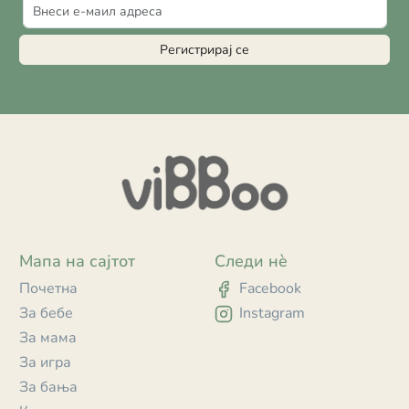
Регистрирај се
Мапа на сајтот
Следи нè
Почетна
Facebook
За бебе
Instagram
За мама
За игра
За бања