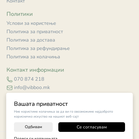
Контакт
Политики
Услови за користење
Политика за приватност
Политика за достава
Политика за рефундирање
Политика за колачиња
Контакт информации
070 874 218
info@vibboo.mk
Skopje
Вашата приватност
Ние користиме колачиња за да ви го овозможиме најдоброто
корисничко искуство на нашиот веб-сајт
Одбивам
Се согласувам
-
+
©
2026
Vendor x
Vibboo
Подеси ги колачињата