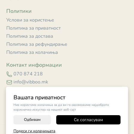
Политики
Услови за користење
Политика за приватност
Политика за достава
Политика за рефундирање
Политика за колачиња
Контакт информации
070 874 218
info@vibboo.mk
Skopje
Вашата приватност
Ние користиме колачиња за да ви го овозможиме најдоброто
корисничко искуство на нашиот веб-сајт
Одбивам
Се согласувам
Подеси ги колачињата
©
2026
Vendor x
Vibboo